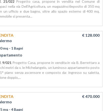
f. 21/022
Progetto casa, propone in vendita nel Comune di
paci nella via Dell'Agricoltura, un magazzino/deposito di 350 mq
n un ufficio e due bagno, oltre allo spazio esterno di 400 mq.
immobile si presenta...
ENDITA
€ 128.000
alermo
20 mq
- 1 Bagni
ppartamento
f. 9/021
Progetto Casa, propone in vendita in via B. Berrettaro a
chi metri da v. le Michelangelo, un luminoso appartamento posto
 1° piano senza ascensore e composto da: ingresso su saletta,
lone doppio,...
ENDITA
€ 470.000
alermo
75 mq
- 4 Bagni