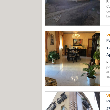
Ri
Ca
co
L'
V
P
1
A
Ri
po
al
sa
V
P
2