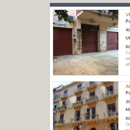
V
P
4
Uf
Ri
Co
un
al
A
P
2
M
Ri
G
m