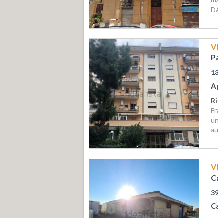
D
V
P
1
A
Ri
Fr
un
au
V
C
3
C