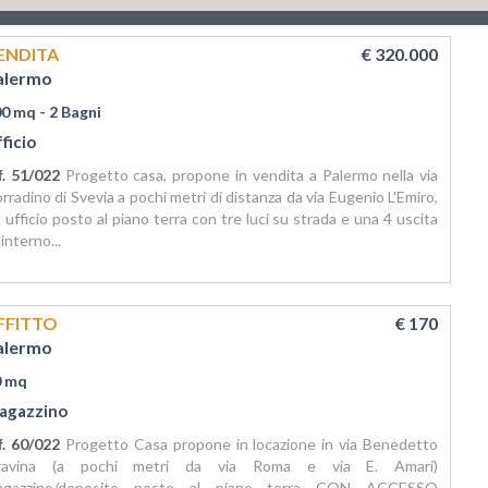
ENDITA
€ 320.000
alermo
00 mq
- 2 Bagni
ficio
f. 51/022
Progetto casa, propone in vendita a Palermo nella via
rradino di Svevia a pochi metri di distanza da via Eugenio L'Emiro,
 ufficio posto al piano terra con tre luci su strada e una 4 uscita
l'interno...
FFITTO
€ 170
alermo
0 mq
agazzino
f. 60/022
Progetto Casa propone in locazione in via Benedetto
ravina (a pochi metri da via Roma e via E. Amari)
agazzino/deposito posto al piano terra CON ACCESSO