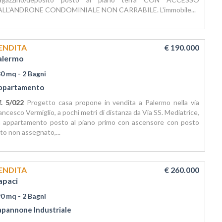
ALL'ANDRONE CONDOMINIALE NON CARRABILE. L'immobile...
ENDITA
€ 190.000
alermo
30 mq
- 2 Bagni
ppartamento
f. 5/022
Progetto casa propone in vendita a Palermo nella via
ancesco Vermiglio, a pochi metri di distanza da Via SS. Mediatrice,
 appartamento posto al piano primo con ascensore con posto
to non assegnato,...
ENDITA
€ 260.000
apaci
90 mq
- 2 Bagni
apannone Industriale